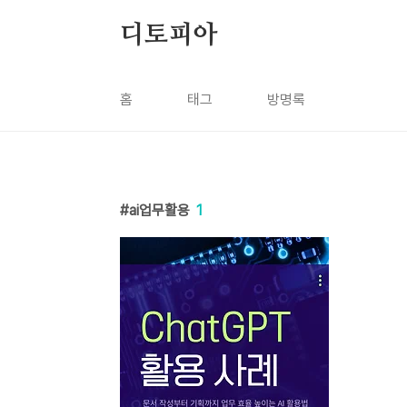
본문 바로가기
디토피아
홈
태그
방명록
ai업무활용
1