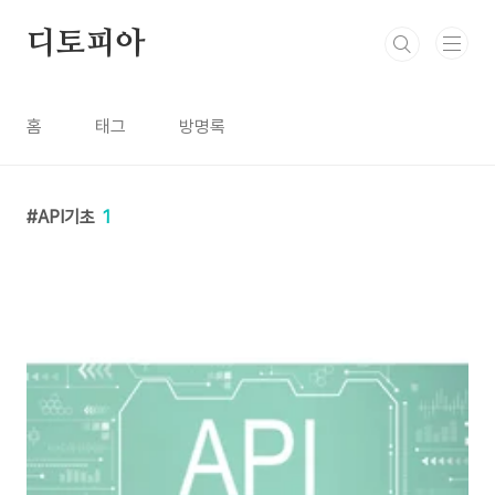
본문 바로가기
디토피아
홈
태그
방명록
API기초
1