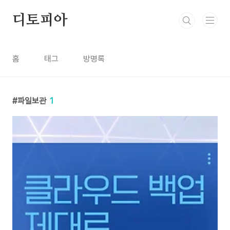
본문 바로가기
디토피아
홈
태그
방명록
파일보관
1