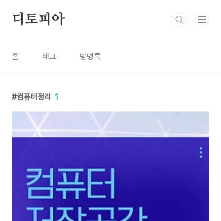
본문 바로가기
디토피아
홈
태그
방명록
컴퓨터정리
1