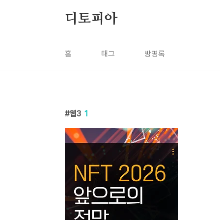
본문 바로가기
디토피아
홈
태그
방명록
웹3
1