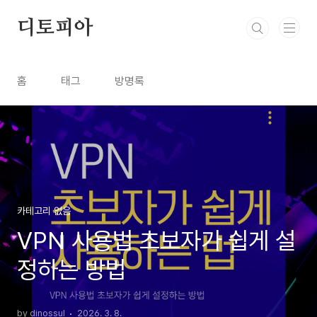
본문 바로가기
디토피아
홈
태그
방명록
카테고리 없음
VPN 사용법 초보자가 쉽게 설
정하는 방법
by dinossul
2026. 3. 8.