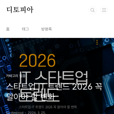
본문 바로가기
디토피아
홈
태그
방명록
카테고리 없음
스타트업 IT 트렌드 2026 꼭
알아야 할 변화
by dinossul
2026. 3. 25.