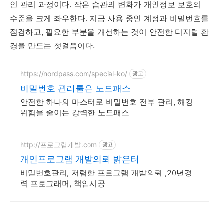
인 관리 과정이다. 작은 습관의 변화가 개인정보 보호의
수준을 크게 좌우한다. 지금 사용 중인 계정과 비밀번호를
점검하고, 필요한 부분을 개선하는 것이 안전한 디지털 환
경을 만드는 첫걸음이다.
https://nordpass.com/special-ko/
광고
비밀번호 관리툴은 노드패스
안전한 하나의 마스터로 비밀번호 전부 관리, 해킹
위험을 줄이는 강력한 노드패스
http://프로그램개발.com
광고
개인프로그램 개발의뢰 밝은터
비밀번호관리, 저렴한 프로그램 개발의뢰 ,20년경
력 프로그래머, 책임시공