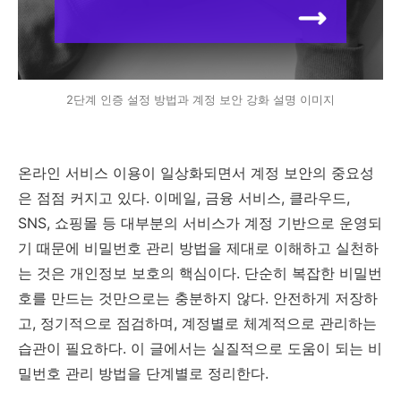
2단계 인증 설정 방법과 계정 보안 강화 설명 이미지
온라인 서비스 이용이 일상화되면서 계정 보안의 중요성
은 점점 커지고 있다. 이메일, 금융 서비스, 클라우드,
SNS, 쇼핑몰 등 대부분의 서비스가 계정 기반으로 운영되
기 때문에 비밀번호 관리 방법을 제대로 이해하고 실천하
는 것은 개인정보 보호의 핵심이다. 단순히 복잡한 비밀번
호를 만드는 것만으로는 충분하지 않다. 안전하게 저장하
고, 정기적으로 점검하며, 계정별로 체계적으로 관리하는
습관이 필요하다. 이 글에서는 실질적으로 도움이 되는 비
밀번호 관리 방법을 단계별로 정리한다.