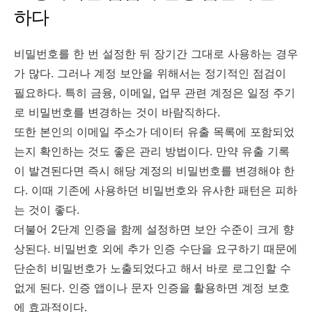
하다
비밀번호를 한 번 설정한 뒤 장기간 그대로 사용하는 경우
가 많다. 그러나 계정 보안을 위해서는 정기적인 점검이
필요하다. 특히 금융, 이메일, 업무 관련 계정은 일정 주기
로 비밀번호를 변경하는 것이 바람직하다.
또한 본인의 이메일 주소가 데이터 유출 목록에 포함되었
는지 확인하는 것도 좋은 관리 방법이다. 만약 유출 기록
이 발견된다면 즉시 해당 계정의 비밀번호를 변경해야 한
다. 이때 기존에 사용하던 비밀번호와 유사한 패턴은 피하
는 것이 좋다.
더불어 2단계 인증을 함께 설정하면 보안 수준이 크게 향
상된다. 비밀번호 외에 추가 인증 수단을 요구하기 때문에
단순히 비밀번호가 노출되었다고 해서 바로 로그인할 수
없게 된다. 인증 앱이나 문자 인증을 활용하면 계정 보호
에 효과적이다.